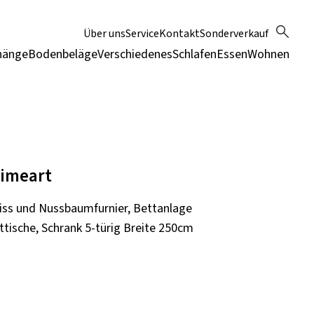
Über uns
Service
Kontakt
Sonderverkauf
hänge
Bodenbeläge
Verschiedenes
Schlafen
Essen
Wohnen
rimeart
iss und Nussbaumfurnier, Bettanlage
tische, Schrank 5-türig Breite 250cm