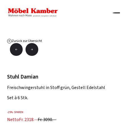
Zurück zur Übersicht
Stuhl Damian
Freischwingerstuhl in Stoff grün, Gestell Edelstahl
Set à 6 Stk.
-
25%
SPAREN
Netto
Fr. 2318.--
Fr. 3090.--