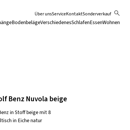
Über uns
Service
Kontakt
Sonderverkauf
hänge
Bodenbeläge
Verschiedenes
Schlafen
Essen
Wohnen
olf Benz Nuvola beige
enz in Stoff beige mit 8
isch in Eiche natur