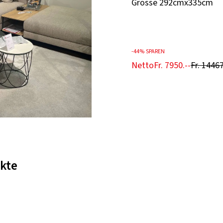
Grösse 292cmx335cm
-
44%
SPAREN
Netto
Fr. 7950.--
Fr. 14467
kte