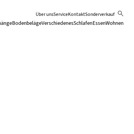
Über uns
Service
Kontakt
Sonderverkauf
hänge
Bodenbeläge
Verschiedenes
Schlafen
Essen
Wohnen