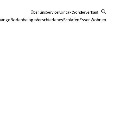
Über uns
Service
Kontakt
Sonderverkauf
hänge
Bodenbeläge
Verschiedenes
Schlafen
Essen
Wohnen