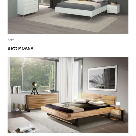
BETT
Bett MOANA