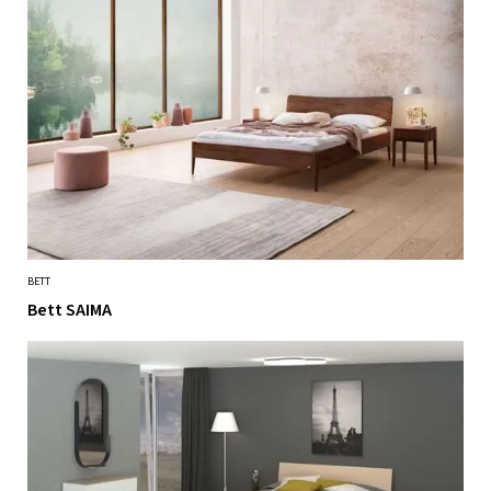
BETT
Bett SAIMA