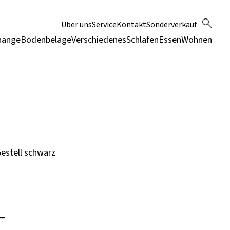
Über uns
Service
Kontakt
Sonderverkauf
hänge
Bodenbeläge
Verschiedenes
Schlafen
Essen
Wohnen
Gestell schwarz
--