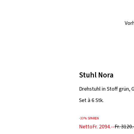
Vor
Stuhl Nora
Drehstuhl in Stoff grün, 
Set à 6 Stk.
-
33%
SPAREN
Netto
Fr. 2094.--
Fr. 3120.