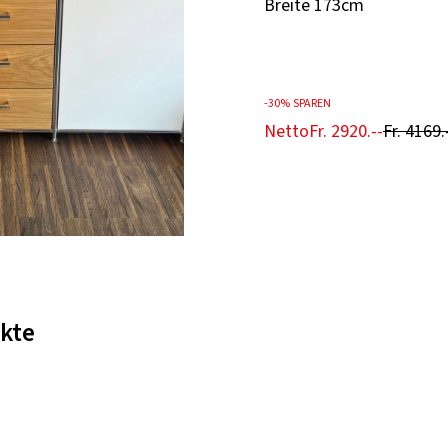
Breite 173cm
-
30%
SPAREN
Netto
Fr. 2920.--
Fr. 4169.
kte