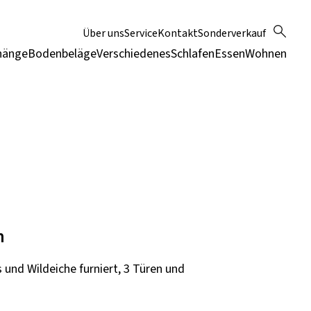
Über uns
Service
Kontakt
Sonderverkauf
hänge
Bodenbeläge
Verschiedenes
Schlafen
Essen
Wohnen
n
 und Wildeiche furniert, 3 Türen und