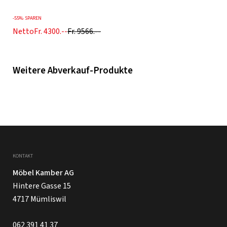
-
55%
SPAREN
Netto
Fr. 4300.--
Fr. 9566.--
Weitere Abverkauf-Produkte
KONTAKT
Möbel Kamber AG
Hintere Gasse 15
4717 Mümliswil
062 391 41 37