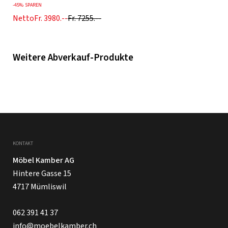
-
45%
SPAREN
Netto
Fr. 3980.--
Fr. 7255.--
Weitere Abverkauf-Produkte
KONTAKT
Möbel Kamber AG
Hintere Gasse 15
4717 Mümliswil
062 391 41 37
info@moebelkamber.ch