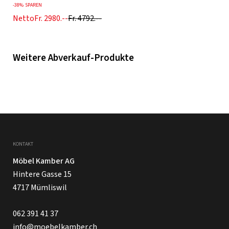
-
38%
SPAREN
Netto
Fr. 2980.--
Fr. 4792.--
Weitere Abverkauf-Produkte
KONTAKT
Möbel Kamber AG
Hintere Gasse 15
4717 Mümliswil
062 391 41 37
info@moebelkamber.ch