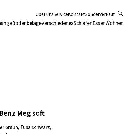
Über uns
Service
Kontakt
Sonderverkauf
hänge
Bodenbeläge
Verschiedenes
Schlafen
Essen
Wohnen
 Benz Meg soft
er braun, Fuss schwarz,