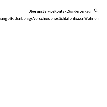
Über uns
Service
Kontakt
Sonderverkauf
hänge
Bodenbeläge
Verschiedenes
Schlafen
Essen
Wohnen