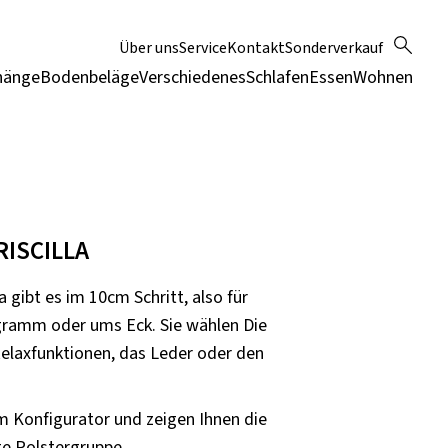
Über uns
Service
Kontakt
Sonderverkauf
hänge
Bodenbeläge
Verschiedenes
Schlafen
Essen
Wohnen
RISCILLA
a gibt es im 10cm Schritt, also für
gramm oder ums Eck. Sie wählen Die
Relaxfunktionen, das Leder oder den
m Konfigurator und zeigen Ihnen die
e Polstergruppe.